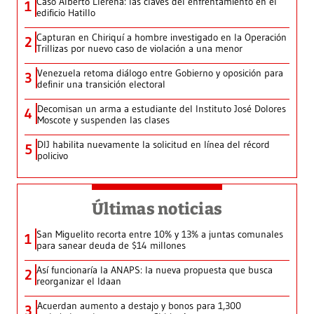
Caso Alberto Llerena: las claves del enfrentamiento en el
1
edificio Hatillo
Capturan en Chiriquí a hombre investigado en la Operación
2
Trillizas por nuevo caso de violación a una menor
Venezuela retoma diálogo entre Gobierno y oposición para
3
definir una transición electoral
Decomisan un arma a estudiante del Instituto José Dolores
4
Moscote y suspenden las clases
DIJ habilita nuevamente la solicitud en línea del récord
5
policivo
Últimas noticias
San Miguelito recorta entre 10% y 13% a juntas comunales
1
para sanear deuda de $14 millones
Así funcionaría la ANAPS: la nueva propuesta que busca
2
reorganizar el Idaan
Acuerdan aumento a destajo y bonos para 1,300
3