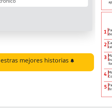
ap
Pa
1
de
Ca
2
ca
M
3
estras mejores historias
bu
fo
Mo
4
Co
Pa
5
fi