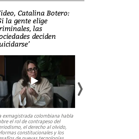
ideo, Catalina Botero:
Video: Lula la
Si la gente elige
candidatura 
riminales, las
promesas de i
ociedades deciden
en defensa, ed
uicidarse’
tierras raras
a exmagistrada colombiana habla
Entre recuerdos y es
obre el rol de contrapeso del
referencias hacia sus
eriodismo, el derecho al olvido,
presidente de Brasil,
eformas constitucionales y los
da Silva, oficializó 
esafíos de nuevas tecnologías
...
candidatura
...