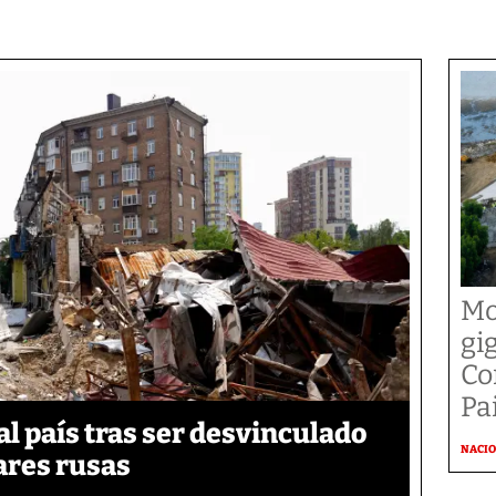
Mo
gi
Co
Pai
 país tras ser desvinculado
NACI
tares rusas