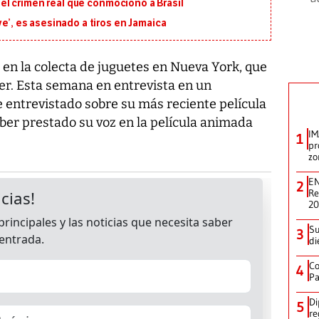
en el crimen real que conmocionó a Brasil
ve’, es asesinado a tiros en Jamaica
 en la colecta de juguetes en Nueva York, que
ler. Esta semana en entrevista en un
entrevistado sobre su más reciente película
ber prestado su voz en la película animada
IM
1
pr
zo
EN
2
Re
2
Su
3
di
Co
4
Pa
Di
5
re