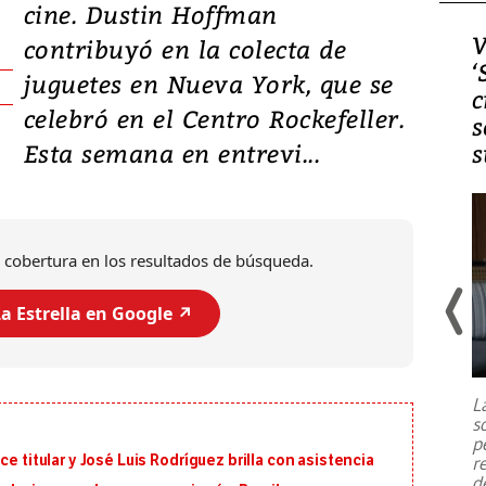
cine. Dustin Hoffman
Video, Japón: Terremoto
V
contribuyó en la colecta de
deja heridos y graves
‘
juguetes en Nueva York, que se
daños en Kumamoto
c
celebró en el Centro Rockefeller.
s
Esta semana en entrevi...
s
 cobertura en los resultados de búsqueda.
a Estrella en Google ↗️
Un fuerte terremoto de magnitud
7,1 se registró este martes 28 de
julio en la prefectura de Kumamoto,
L
al sur de Japón, provocando una
s
emergencia de gran
...
p
e titular y José Luis Rodríguez brilla con asistencia
r
d