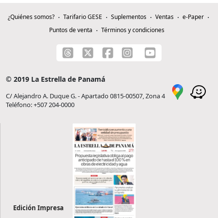
¿Quiénes somos?
Tarifario GESE
Suplementos
Ventas
e-Paper
Puntos de venta
Términos y condiciones
© 2019 La Estrella de Panamá
C/ Alejandro A. Duque G. - Apartado 0815-00507, Zona 4
Teléfono: +507 204-0000
Edición Impresa