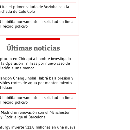
í fue el primer saludo de Vozinha con la
nchada de Colo Colo
J habilita nuevamente la solicitud en línea
l récord policivo
Últimas noticias
pturan en Chiriquí a hombre investigado
 la Operación Trillizas por nuevo caso de
olación a una menor
tención Changuinola! Habrá baja presión y
sibles cortes de agua por mantenimiento
l Idaan
J habilita nuevamente la solicitud en línea
l récord policivo
 Madrid ni renovación con el Manchester
ty: Rodri elige al Barcelona
turgy invierte $11.8 millones en una nueva