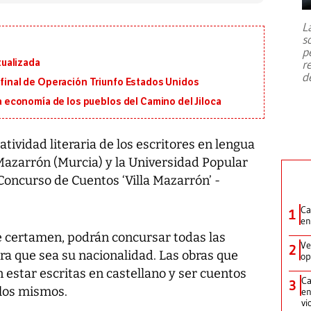
7,1 se registró este martes 28 de
julio en la prefectura de Kumamoto,
L
al sur de Japón, provocando una
s
emergencia de gran
...
p
ualizada
r
d
n final de Operación Triunfo Estados Unidos
 la economía de los pueblos del Camino del Jiloca
atividad literaria de los escritores en lengua
Mazarrón (Murcia) y la Universidad Popular
oncurso de Cuentos ‘Villa Mazarrón’ -
Ca
1
en
e certamen, podrán concursar todas las
Ve
2
ra que sea su nacionalidad. Las obras que
op
estar escritas en castellano y ser cuentos
Ca
3
 los mismos.
en
vi