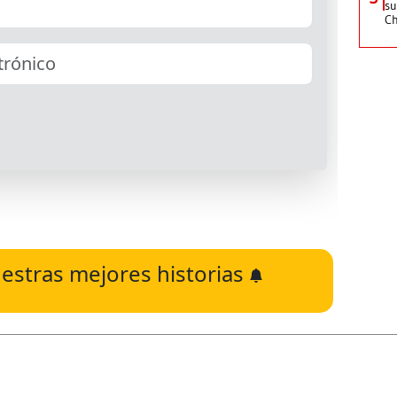
su
C
estras mejores historias