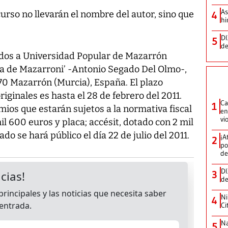
As
urso no llevarán el nombre del autor, sino que
4
hi
DI
5
de
ados a Universidad Popular de Mazarrón
la de Mazarroni’ -Antonio Segado Del Olmo-,
70 Mazarrón (Murcia), España. El plazo
iginales es hasta el 28 de febrero del 2011.
Ca
1
mios que estarán sujetos a la normativa fiscal
en
vi
il 600 euros y placa; accésit, dotado con 2 mil
ado se hará público el día 22 de julio del 2011.
¡A
2
po
de
DI
3
de
Ni
4
Ci
Na
5