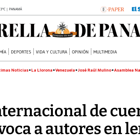
.3°C | PANAMÁ
MÍA
DEPORTES
VIDA Y CULTURA
OPINIÓN
MULTIMEDIA
timas Noticias
La Llorona
Venezuela
José Raúl Mulino
Asamblea Na
ternacional de cue
oca a autores en l