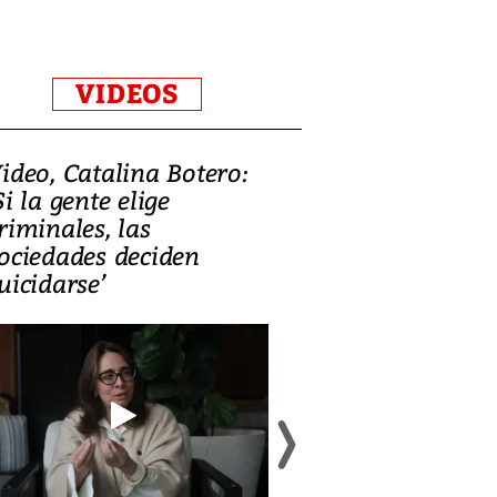
VIDEOS
ideo, Catalina Botero:
Video: Lula la
Si la gente elige
candidatura 
riminales, las
promesas de i
ociedades deciden
en defensa, ed
uicidarse’
tierras raras