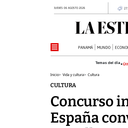
JUEVES 06 AGOSTO 2026
27
PANAMÁ
MUNDO
ECONO
Úl
Inicio
>
Vida y cultura
>
Cultura
CULTURA
Concurso in
España conv