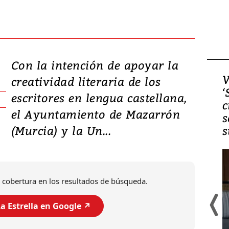
Con la intención de apoyar la
Video, Japón: Terremoto
V
creatividad literaria de los
deja heridos y graves
‘
escritores en lengua castellana,
daños en Kumamoto
c
el Ayuntamiento de Mazarrón
s
(Murcia) y la Un...
s
 cobertura en los resultados de búsqueda.
a Estrella en Google ↗️
Un fuerte terremoto de magnitud