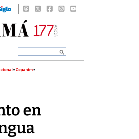
cional
Cepanim
nto en
engua