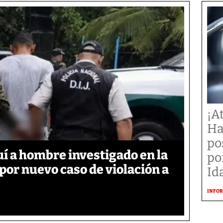
¡A
Ha
po
í a hombre investigado en la
po
 por nuevo caso de violación a
Id
INFOR