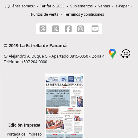
¿Quiénes somos?
Tarifario GESE
Suplementos
Ventas
e-Paper
Puntos de venta
Términos y condiciones
© 2019 La Estrella de Panamá
C/ Alejandro A. Duque G. - Apartado 0815-00507, Zona 4
Teléfono: +507 204-0000
Edición Impresa
Portada del impreso