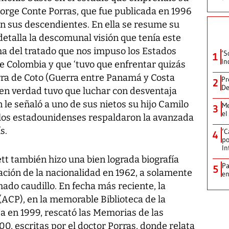
Jorge Conte Porras, que fue publicada en 1996
on sus descendientes. En ella se resume su
detalla la descomunal visión que tenía este
a del tratado que nos impuso los Estados
‘S
1
In
 Colombia y que ‘tuvo que enfrentar quizás
erra de Coto (Guerra entre Panamá y Costa
Pr
2
De
 en verdad tuvo que luchar con desventaja
 le señaló a uno de sus nietos su hijo Camilo
Me
3
el
, los estadounidenses respaldaron la avanzada
s.
‘C
4
po
In
tt también hizo una bien lograda biografía
Pa
5
cación de la nacionalidad en 1962, a solamente
e
mado caudillo. En fecha más reciente, la
ACP), en la memorable Biblioteca de la
 en 1999, rescató las Memorias de las
0, escritas por el doctor Porras, donde relata