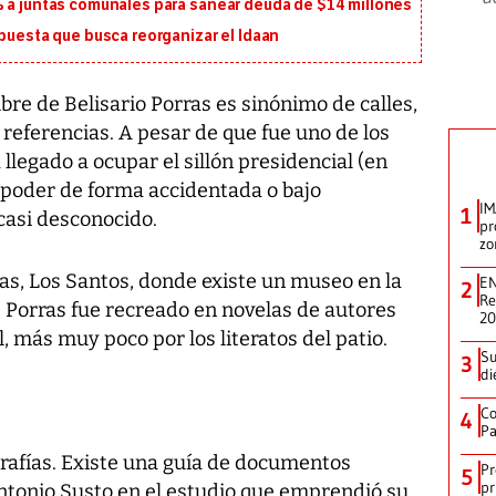
% a juntas comunales para sanear deuda de $14 millones
opuesta que busca reorganizar el Idaan
 de Belisario Porras es sinónimo de calles,
 referencias. A pesar de que fue uno de los
legado a ocupar el sillón presidencial (en
l poder de forma accidentada o bajo
IM
1
casi desconocido.
pr
zo
as, Los Santos, donde existe un museo en la
EN
2
Re
e Porras fue recreado en novelas de autores
2
, más muy poco por los literatos del patio.
Su
3
di
Co
4
Pa
grafías. Existe una guía de documentos
Pr
5
pr
Antonio Susto en el estudio que emprendió su