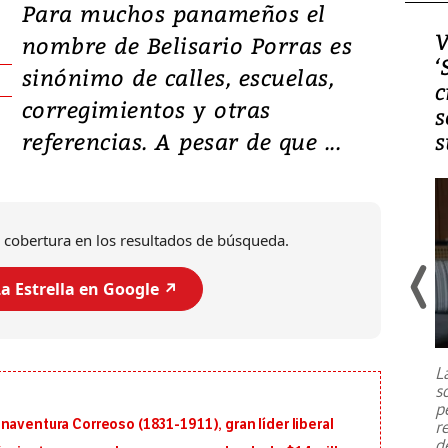
Para muchos panameños el
Video, Japón: Terremoto
V
nombre de Belisario Porras es
deja heridos y graves
‘
sinónimo de calles, escuelas,
daños en Kumamoto
c
corregimientos y otras
s
referencias. A pesar de que ...
s
 cobertura en los resultados de búsqueda.
a Estrella en Google ↗️
Un fuerte terremoto de magnitud
7,1 se registró este martes 28 de
julio en la prefectura de Kumamoto,
L
al sur de Japón, provocando una
s
emergencia de gran
...
p
naventura Correoso (1831-1911), gran líder liberal
r
d