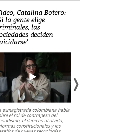
ideo, Catalina Botero:
Video: Lula la
Si la gente elige
candidatura 
riminales, las
promesas de i
ociedades deciden
en defensa, ed
uicidarse’
tierras raras
a exmagistrada colombiana habla
Entre recuerdos y es
obre el rol de contrapeso del
referencias hacia sus
eriodismo, el derecho al olvido,
presidente de Brasil,
eformas constitucionales y los
da Silva, oficializó 
esafíos de nuevas tecnologías
...
candidatura
...