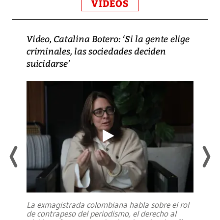
VIDEOS
Video, Catalina Botero: ‘Si la gente elige
criminales, las sociedades deciden
suicidarse’
La exmagistrada colombiana habla sobre el rol
de contrapeso del periodismo, el derecho al