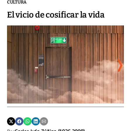
CULTURA
El vicio de cosificar la vida
La 
vio
evit