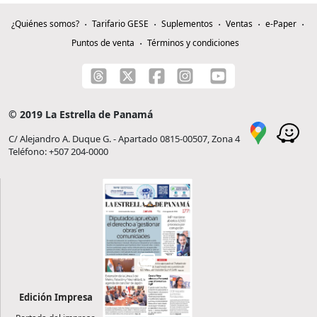
¿Quiénes somos?
Tarifario GESE
Suplementos
Ventas
e-Paper
Puntos de venta
Términos y condiciones
© 2019 La Estrella de Panamá
C/ Alejandro A. Duque G. - Apartado 0815-00507, Zona 4
Teléfono: +507 204-0000
Edición Impresa