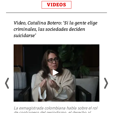
VIDEOS
Video, Catalina Botero: ‘Si la gente elige
criminales, las sociedades deciden
suicidarse’
La exmagistrada colombiana habla sobre el rol
de contrapeso del periodismo, el derecho al