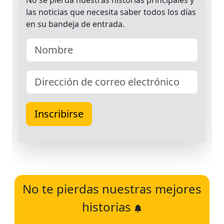
No te pierdas nuestras mejores
historias