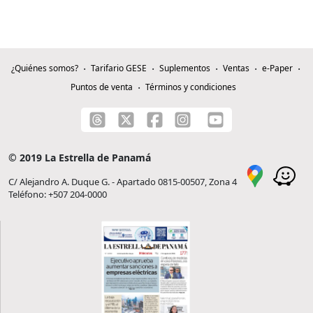
¿Quiénes somos?
Tarifario GESE
Suplementos
Ventas
e-Paper
Puntos de venta
Términos y condiciones
© 2019 La Estrella de Panamá
C/ Alejandro A. Duque G. - Apartado 0815-00507, Zona 4
Teléfono: +507 204-0000