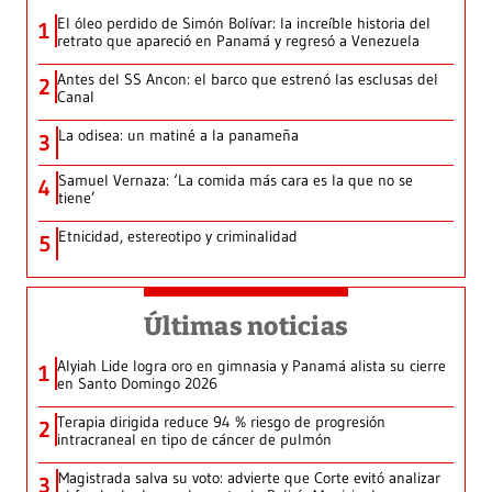
El óleo perdido de Simón Bolívar: la increíble historia del
1
retrato que apareció en Panamá y regresó a Venezuela
Antes del SS Ancon: el barco que estrenó las esclusas del
2
Canal
La odisea: un matiné a la panameña
3
Samuel Vernaza: ‘La comida más cara es la que no se
4
tiene’
Etnicidad, estereotipo y criminalidad
5
Últimas noticias
Alyiah Lide logra oro en gimnasia y Panamá alista su cierre
1
en Santo Domingo 2026
Terapia dirigida reduce 94 % riesgo de progresión
2
intracraneal en tipo de cáncer de pulmón
Magistrada salva su voto: advierte que Corte evitó analizar
3