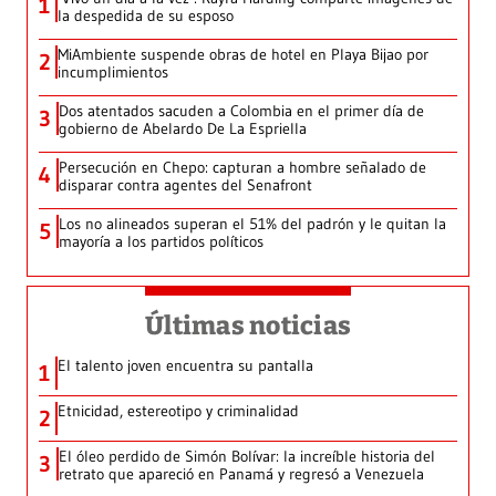
1
la despedida de su esposo
MiAmbiente suspende obras de hotel en Playa Bijao por
2
incumplimientos
Dos atentados sacuden a Colombia en el primer día de
3
gobierno de Abelardo De La Espriella
Persecución en Chepo: capturan a hombre señalado de
4
disparar contra agentes del Senafront
Los no alineados superan el 51% del padrón y le quitan la
5
mayoría a los partidos políticos
Últimas noticias
El talento joven encuentra su pantalla​
1
Etnicidad, estereotipo y criminalidad
2
El óleo perdido de Simón Bolívar: la increíble historia del
3
retrato que apareció en Panamá y regresó a Venezuela