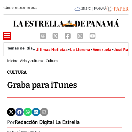
SÁBADO 08 AGOSTO 2026
25.6°C | PANAMÁ
Últimas Noticias
La Llorona
Venezuela
José Raúl
Inicio
>
Vida y cultura
>
Cultura
CULTURA
Graba para iTunes
Por
Redacción Digital La Estrella