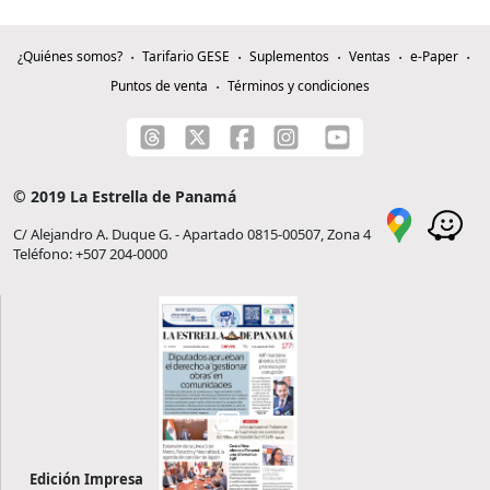
¿Quiénes somos?
Tarifario GESE
Suplementos
Ventas
e-Paper
Puntos de venta
Términos y condiciones
© 2019 La Estrella de Panamá
C/ Alejandro A. Duque G. - Apartado 0815-00507, Zona 4
Teléfono: +507 204-0000
Edición Impresa