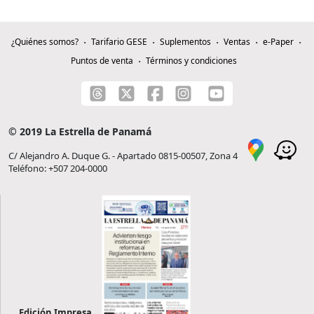
¿Quiénes somos?
Tarifario GESE
Suplementos
Ventas
e-Paper
Puntos de venta
Términos y condiciones
© 2019 La Estrella de Panamá
C/ Alejandro A. Duque G. - Apartado 0815-00507, Zona 4
Teléfono: +507 204-0000
Edición Impresa