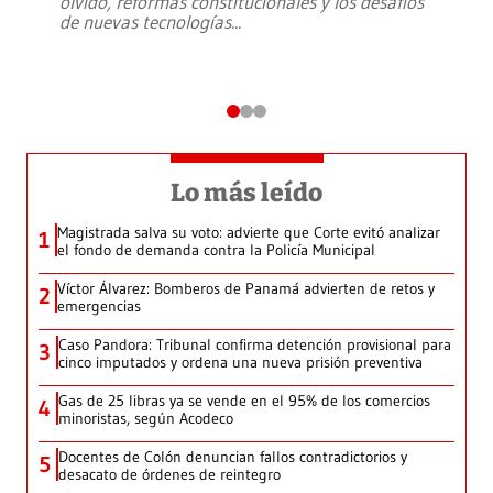
olvido, reformas constitucionales y los desafíos
de nuevas tecnologías
...
Lo más leído
Magistrada salva su voto: advierte que Corte evitó analizar
1
el fondo de demanda contra la Policía Municipal
Víctor Álvarez: Bomberos de Panamá advierten de retos y
2
emergencias
Caso Pandora: Tribunal confirma detención provisional para
3
cinco imputados y ordena una nueva prisión preventiva
Gas de 25 libras ya se vende en el 95% de los comercios
4
minoristas, según Acodeco
Docentes de Colón denuncian fallos contradictorios y
5
desacato de órdenes de reintegro