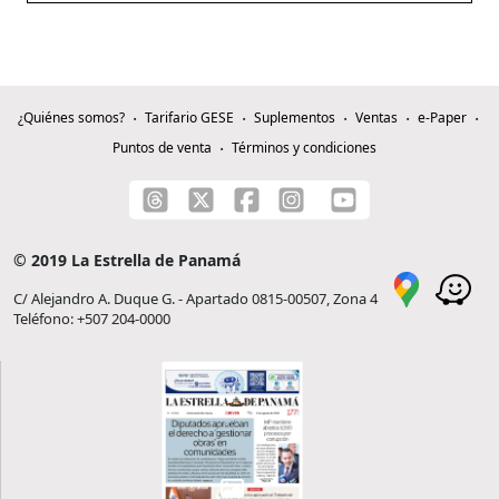
¿Quiénes somos?
Tarifario GESE
Suplementos
Ventas
e-Paper
Puntos de venta
Términos y condiciones
© 2019 La Estrella de Panamá
C/ Alejandro A. Duque G. - Apartado 0815-00507, Zona 4
Teléfono: +507 204-0000