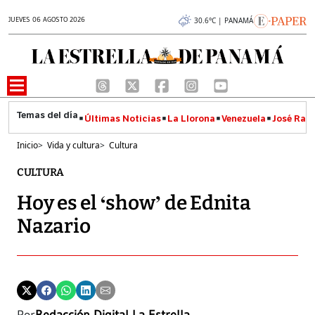
JUEVES 06 AGOSTO 2026
30.6°C | PANAMÁ
Últimas Noticias
La Llorona
Venezuela
José Raúl
Inicio
>
Vida y cultura
>
Cultura
CULTURA
Hoy es el ‘show’ de Ednita
Nazario