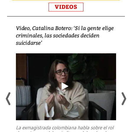
VIDEOS
Video, Catalina Botero: ‘Si la gente elige
criminales, las sociedades deciden
suicidarse’
La exmagistrada colombiana habla sobre el rol