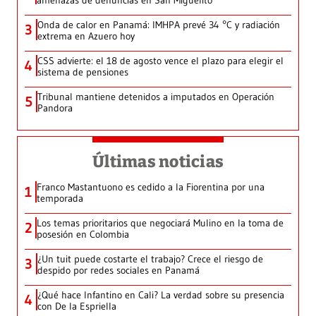
amenazas de denuncias en San Miguelito
Onda de calor en Panamá: IMHPA prevé 34 °C y radiación
3
extrema en Azuero hoy
CSS advierte: el 18 de agosto vence el plazo para elegir el
4
sistema de pensiones
Tribunal mantiene detenidos a imputados en Operación
5
Pandora
Últimas noticias
Franco Mastantuono es cedido a la Fiorentina por una
1
temporada
Los temas prioritarios que negociará Mulino en la toma de
2
posesión en Colombia
¿Un tuit puede costarte el trabajo? Crece el riesgo de
3
despido por redes sociales en Panamá
¿Qué hace Infantino en Cali? La verdad sobre su presencia
4
con De la Espriella