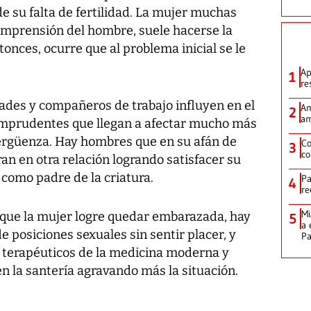
e su falta de fertilidad. La mujer muchas
omprensión del hombre, suele hacerse la
tonces, ocurre que al problema inicial se le
Ap
1
re
tades y compañeros de trabajo influyen en el
Am
2
am
imprudentes que llegan a afectar mucho más
avergüenza. Hay hombres que en su afán de
Co
3
co
ran en otra relación logrando satisfacer su
como padre de la criatura.
Pa
4
re
Mi
de que la mujer logre quedar embarazada, hay
5
a 
e posiciones sexuales sin sentir placer, y
P
 terapéuticos de la medicina moderna y
en la santería agravando más la situación.