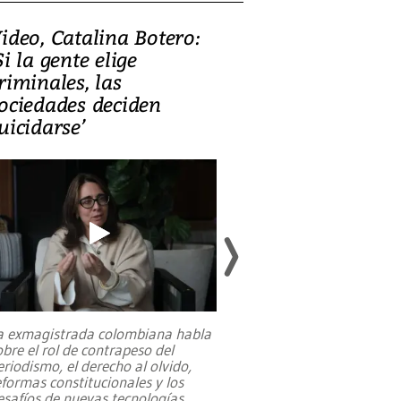
ideo, Catalina Botero:
Video: Lula la
Si la gente elige
candidatura 
riminales, las
promesas de i
ociedades deciden
en defensa, ed
uicidarse’
tierras raras
a exmagistrada colombiana habla
Entre recuerdos y es
obre el rol de contrapeso del
referencias hacia sus
eriodismo, el derecho al olvido,
presidente de Brasil,
eformas constitucionales y los
da Silva, oficializó 
esafíos de nuevas tecnologías
...
candidatura
...