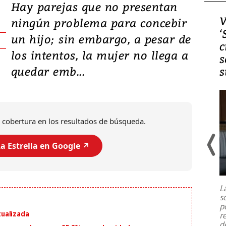
Hay parejas que no presentan
Video, Japón: Terremoto
V
ningún problema para concebir
deja heridos y graves
‘
un hijo; sin embargo, a pesar de
daños en Kumamoto
c
los intentos, la mujer no llega a
s
quedar emb...
s
 cobertura en los resultados de búsqueda.
a Estrella en Google ↗️
Un fuerte terremoto de magnitud
7,1 se registró este martes 28 de
julio en la prefectura de Kumamoto,
L
al sur de Japón, provocando una
s
emergencia de gran
...
p
ualizada
r
d