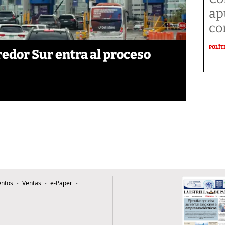
ap
co
POLÍT
edor Sur entra al proceso
ntos
Ventas
e-Paper