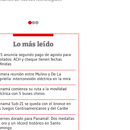
Lo más leído
S anuncia segundo pago de agosto para
bilados: ACH y cheque tienen fechas
finidas
imera reunión entre Mulino y De La
priella: interconexión eléctrica en la mira
namá comienza su ruta a la movilidad
éctrica con 5 buses chinos
namá Sub-21 se queda con el bronce en
s Juegos Centroamericanos y del Caribe
iernes dorado para Panamá!: Dos medallas
 oro y un récord histórico en Santo
omingo