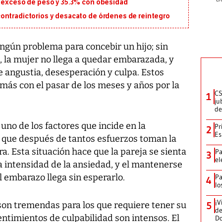
n exceso de peso y 35.3% con obesidad
ontradictorios y desacato de órdenes de reintegro
ngún problema para concebir un hijo; sin
, la mujer no llega a quedar embarazada, y
 angustia, desesperación y culpa. Estos
ás con el pasar de los meses y años por la
CS
1
ju
de
uno de los factores que incide en la
Pr
2
Es
 que después de tantos esfuerzos toman la
a. Esta situación hace que la pareja se sienta
Pa
3
el
la intensidad de la ansiedad, y el mantenerse
l embarazo llega sin esperarlo.
Pa
4
lo
¡V
son tremendas para los que requiere tener su
5
de
sentimientos de culpabilidad son intensos. El
D