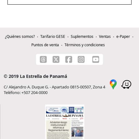
¿Quiénes somos?
Tarifario GESE
Suplementos
Ventas
e-Paper
Puntos de venta
Términos y condiciones
© 2019 La Estrella de Panamá
C/ Alejandro A. Duque G. - Apartado 0815-00507, Zona 4
Teléfono: +507 204-0000