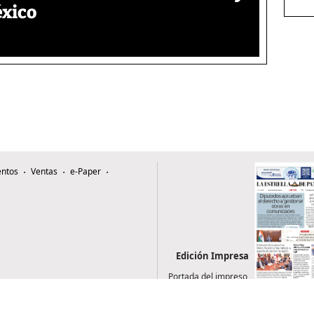
éxico
ntos
Ventas
e-Paper
Edición Impresa
Portada del impreso
del 6 de agosto de
2026
0507, Zona 4