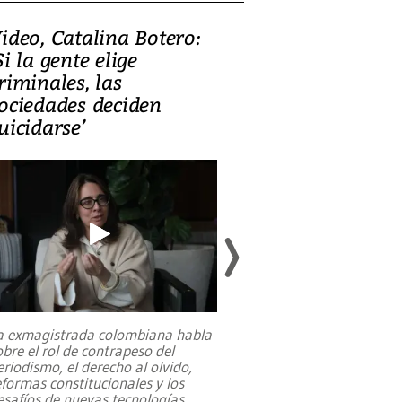
ideo, Catalina Botero:
Video: Lula la
Si la gente elige
candidatura 
riminales, las
promesas de i
ociedades deciden
en defensa, ed
uicidarse’
tierras raras
a exmagistrada colombiana habla
Entre recuerdos y es
obre el rol de contrapeso del
referencias hacia sus
eriodismo, el derecho al olvido,
presidente de Brasil,
eformas constitucionales y los
da Silva, oficializó 
esafíos de nuevas tecnologías
...
candidatura
...