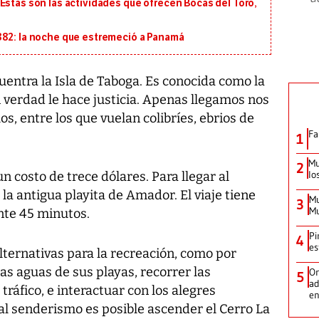
Estas son las actividades que ofrecen Bocas del Toro,
882: la noche que estremeció a Panamá
entra la Isla de Taboga. Es conocida como la
n verdad le hace justicia. Apenas llegamos nos
s, entre los que vuelan colibríes, ebrios de
Fa
1
Mu
2
lo
un costo de trece dólares. Para llegar al
a antigua playita de Amador. El viaje tiene
Mu
3
Mu
te 45 minutos.
Pi
4
es
lternativas para la recreación, como por
s aguas de sus playas, recorrer las
Or
5
ad
tráfico, e interactuar con los alegres
en
 al senderismo es posible ascender el Cerro La