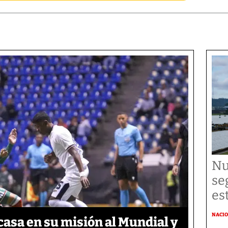
Nu
se
es
NACI
asa en su misión al Mundial y