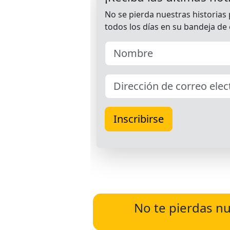
No te pierdas nu