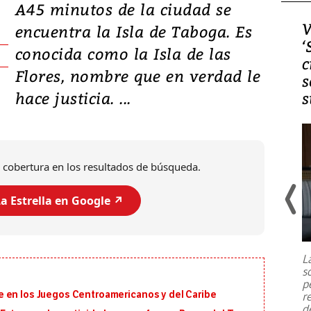
A45 minutos de la ciudad se
Video, Japón: Terremoto
V
encuentra la Isla de Taboga. Es
deja heridos y graves
‘
conocida como la Isla de las
daños en Kumamoto
c
Flores, nombre que en verdad le
s
hace justicia. ...
s
 cobertura en los resultados de búsqueda.
a Estrella en Google ↗️
Un fuerte terremoto de magnitud
7,1 se registró este martes 28 de
julio en la prefectura de Kumamoto,
L
al sur de Japón, provocando una
s
emergencia de gran
...
p
 en los Juegos Centroamericanos y del Caribe
r
d