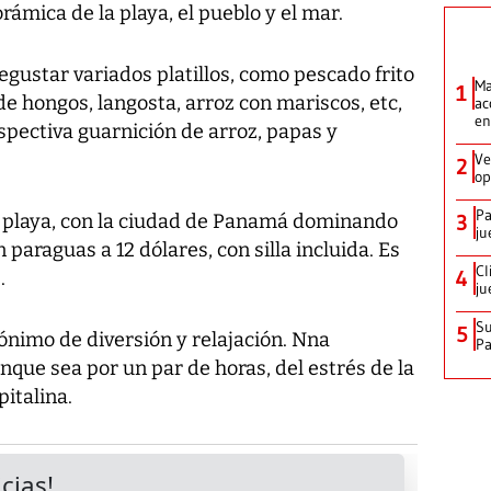
ámica de la playa, el pueblo y el mar.
egustar variados platillos, como pescado frito
Ma
1
de hongos, langosta, arroz con mariscos, etc,
ac
en
pectiva guarnición de arroz, papas y
Ve
2
op
Pa
la playa, con la ciudad de Panamá dominando
3
ju
 paraguas a 12 dólares, con silla incluida. Es
Cl
4
.
ju
Su
5
inónimo de diversión y relajación. Nna
P
nque sea por un par de horas, del estrés de la
italina.