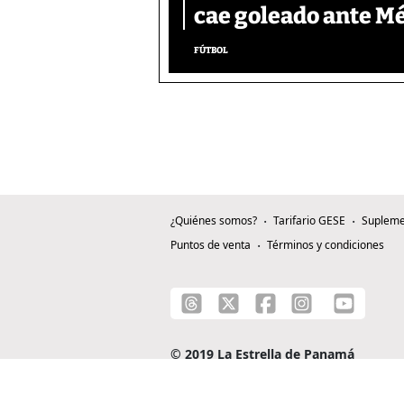
cae goleado ante M
FÚTBOL
¿Quiénes somos?
Tarifario GESE
Supleme
Puntos de venta
Términos y condiciones
© 2019 La Estrella de Panamá
C/ Alejandro A. Duque G. - Apartado 0815-0