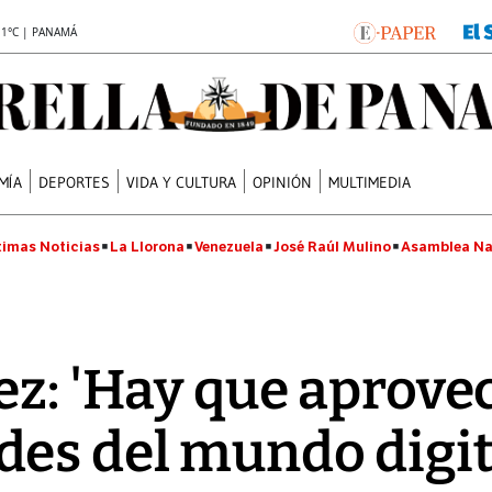
.1°C | PANAMÁ
MÍA
DEPORTES
VIDA Y CULTURA
OPINIÓN
MULTIMEDIA
timas Noticias
La Llorona
Venezuela
José Raúl Mulino
Asamblea Na
nez: 'Hay que aprove
es del mundo digit