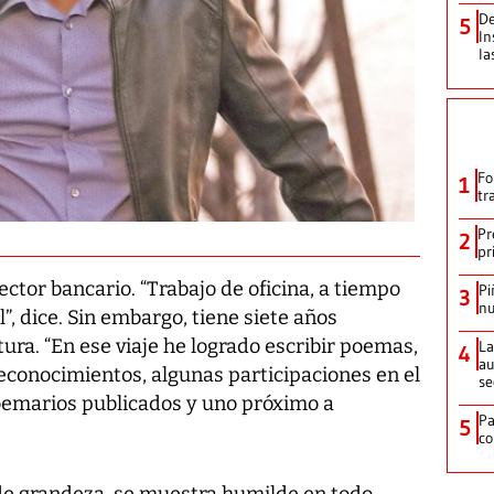
De
5
In
la
Fo
1
tr
Pr
2
pr
ector bancario. “Trabajo de oficina, a tiempo
Pi
3
nu
, dice. Sin embargo, tiene siete años
ura. “En ese viaje he logrado escribir poemas,
La
4
au
conocimientos, algunas participaciones en el
se
oemarios publicados y uno próximo a
Pa
5
co