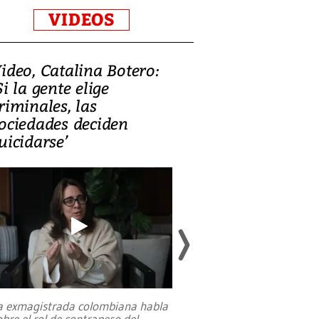
VIDEOS
ideo, Catalina Botero:
Video: Lula la
Si la gente elige
candidatura 
riminales, las
promesas de i
ociedades deciden
en defensa, ed
uicidarse’
tierras raras
a exmagistrada colombiana habla
Entre recuerdos y es
obre el rol de contrapeso del
referencias hacia sus