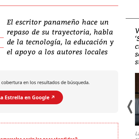
El escritor panameño hace un
Video, Japón: Terremoto
V
repaso de su trayectoria, habla
deja heridos y graves
‘
de la tecnología, la educación y
daños en Kumamoto
c
el apoyo a los autores locales
s
s
 cobertura en los resultados de búsqueda.
a Estrella en Google ↗️
Un fuerte terremoto de magnitud
7,1 se registró este martes 28 de
julio en la prefectura de Kumamoto,
L
al sur de Japón, provocando una
s