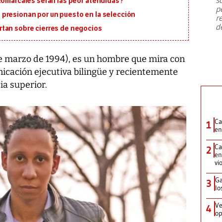
 comarcales serán las peor atendidas?
emergencia de gran
...
p
presionan por un puesto en la selección
r
d
tan sobre cierres de negocios
e marzo de 1994), es un hombre que mira con
icación ejecutiva bilingüe y recientemente
a superior.
Ca
1
en
Ca
2
en
vi
Ga
3
lo
Ve
4
op