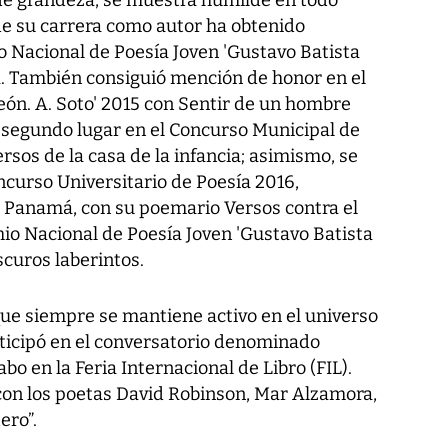
s de grandeza, se muestra humilde en todo
de su carrera como autor ha obtenido
 Nacional de Poesía Joven 'Gustavo Batista
da. También consiguió mención de honor en el
eón. A. Soto' 2015 con Sentir de un hombre
 segundo lugar en el Concurso Municipal de
ersos de la casa de la infancia; asimismo, se
oncurso Universitario de Poesía 2016,
 Panamá, con su poemario Versos contra el
emio Nacional de Poesía Joven 'Gustavo Batista
curos laberintos.
ue siempre se mantiene activo en el universo
rticipó en el conversatorio denominado
abo en la Feria Internacional de Libro (FIL).
con los poetas David Robinson, Mar Alzamora,
ero”.