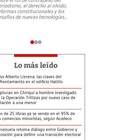
eriodismo, el derecho al olvido,
presidente de Brasil,
eformas constitucionales y los
da Silva, oficializó 
esafíos de nuevas tecnologías
...
candidatura
...
Lo más leído
so Alberto Llerena: las claves del
frentamiento en el edificio Hatillo
pturan en Chiriquí a hombre investigado
 la Operación Trillizas por nuevo caso de
olación a una menor
s de 25 libras ya se vende en el 95% de
s comercios minoristas, según Acodeco
nezuela retoma diálogo entre Gobierno y
osición para definir una transición electoral