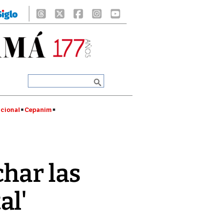
cional
Cepanim
char las
al'