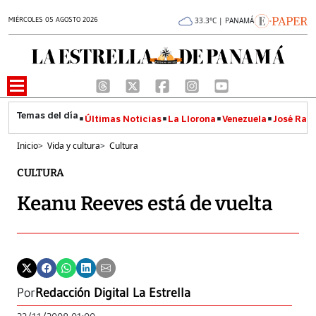
MIÉRCOLES 05 AGOSTO 2026
33.3°C | PANAMÁ
Últimas Noticias
La Llorona
Venezuela
José Raúl
Inicio
>
Vida y cultura
>
Cultura
CULTURA
Keanu Reeves está de vuelta
Por
Redacción Digital La Estrella