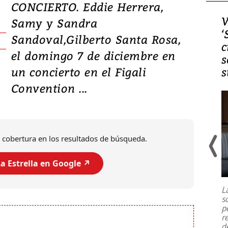
CONCIERTO. Eddie Herrera,
Video, Japón: Terremoto
V
Samy y Sandra
deja heridos y graves
‘
Sandoval,Gilberto Santa Rosa,
daños en Kumamoto
c
el domingo 7 de diciembre en
s
un concierto en el Figali
s
Convention ...
 cobertura en los resultados de búsqueda.
a Estrella en Google ↗️
Un fuerte terremoto de magnitud
7,1 se registró este martes 28 de
julio en la prefectura de Kumamoto,
L
al sur de Japón, provocando una
s
emergencia de gran
...
p
r
d