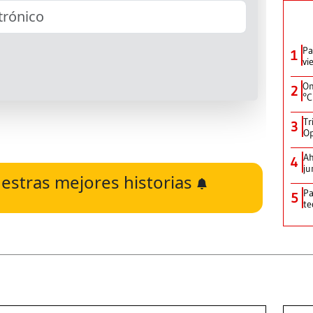
Pa
1
vi
On
2
°C
Tr
3
Op
Ah
4
ju
estras mejores historias
Pa
5
te