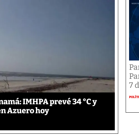
Pa
Pa
7 
POLÍT
anamá: IMHPA prevé 34 °C y
en Azuero hoy