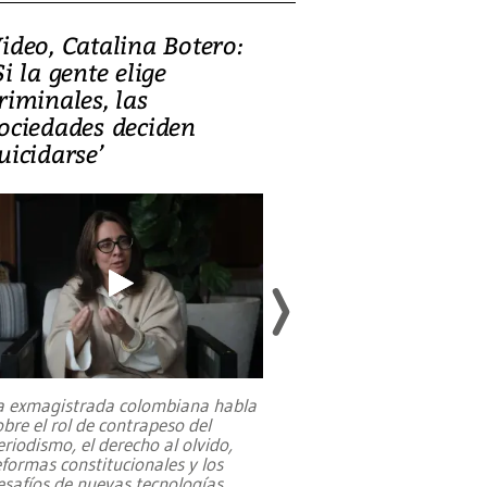
ideo, Catalina Botero:
Video: Lula la
Si la gente elige
candidatura 
riminales, las
promesas de i
ociedades deciden
en defensa, ed
uicidarse’
tierras raras
a exmagistrada colombiana habla
Entre recuerdos y es
obre el rol de contrapeso del
referencias hacia sus
eriodismo, el derecho al olvido,
presidente de Brasil,
eformas constitucionales y los
da Silva, oficializó 
esafíos de nuevas tecnologías
...
candidatura
...