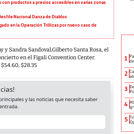
o con productos a precios accesibles en varias zonas
Desfile Nacional Danza de Diablos
gado en la Operación Trillizas por nuevo caso de
 y Sandra Sandoval,Gilberto Santa Rosa, el
Pa
cierto en el Figali Convention Center.
1
de
, $54.60, $28.35
Ca
2
ab
De
3
Po
Ab
4
gr
Tr
5
Op