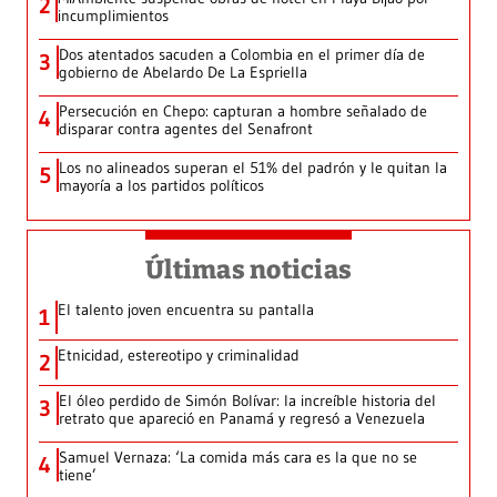
2
incumplimientos
Dos atentados sacuden a Colombia en el primer día de
3
gobierno de Abelardo De La Espriella
Persecución en Chepo: capturan a hombre señalado de
4
disparar contra agentes del Senafront
Los no alineados superan el 51% del padrón y le quitan la
5
mayoría a los partidos políticos
Últimas noticias
El talento joven encuentra su pantalla​
1
Etnicidad, estereotipo y criminalidad
2
El óleo perdido de Simón Bolívar: la increíble historia del
3
retrato que apareció en Panamá y regresó a Venezuela
Samuel Vernaza: ‘La comida más cara es la que no se
4
tiene’