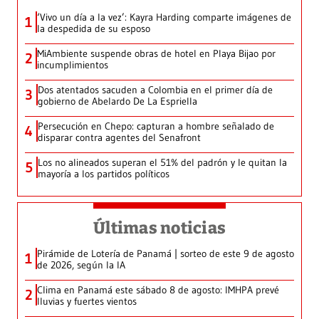
‘Vivo un día a la vez’: Kayra Harding comparte imágenes de
1
la despedida de su esposo
MiAmbiente suspende obras de hotel en Playa Bijao por
2
incumplimientos
Dos atentados sacuden a Colombia en el primer día de
3
gobierno de Abelardo De La Espriella
Persecución en Chepo: capturan a hombre señalado de
4
disparar contra agentes del Senafront
Los no alineados superan el 51% del padrón y le quitan la
5
mayoría a los partidos políticos
Últimas noticias
Pirámide de Lotería de Panamá | sorteo de este 9 de agosto
1
de 2026, según la IA
Clima en Panamá este sábado 8 de agosto: IMHPA prevé
2
lluvias y fuertes vientos