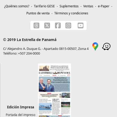
¿Quiénes somos?
Tarifario GESE
Suplementos
Ventas
e-Paper
Puntos de venta
Términos y condiciones
© 2019 La Estrella de Panamá
C/ Alejandro A. Duque G. - Apartado 0815-00507, Zona 4
Teléfono: +507 204-0000
Edición Impresa
Portada del impreso