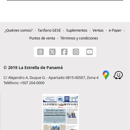
¿Quiénes somos?
Tarifario GESE
Suplementos
Ventas
e-Paper
Puntos de venta
Términos y condiciones
© 2019 La Estrella de Panamá
C/ Alejandro A. Duque G. - Apartado 0815-00507, Zona 4
Teléfono: +507 204-0000