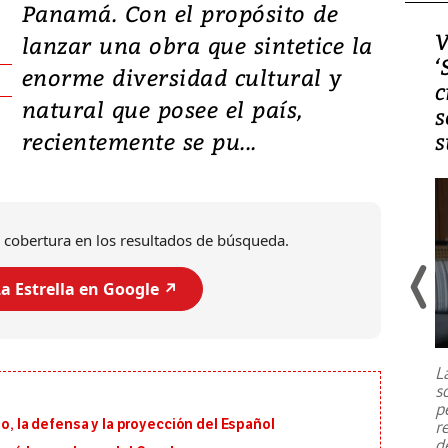
Panamá. Con el propósito de
Video, Japón: Terremoto
V
lanzar una obra que sintetice la
deja heridos y graves
‘
enorme diversidad cultural y
daños en Kumamoto
c
natural que posee el país,
s
recientemente se pu...
s
 cobertura en los resultados de búsqueda.
a Estrella en Google ↗️
Un fuerte terremoto de magnitud
7,1 se registró este martes 28 de
julio en la prefectura de Kumamoto,
L
al sur de Japón, provocando una
s
emergencia de gran
...
p
io, la defensa y la proyección del Español
r
d