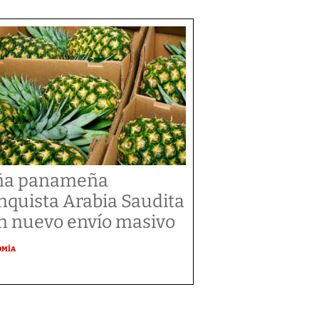
ña panameña
nquista Arabia Saudita
n nuevo envío masivo
OMÍA