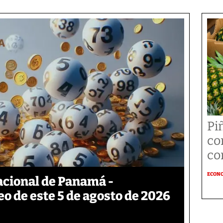
Pi
co
co
ECON
acional de Panamá -
eo de este 5 de agosto de 2026