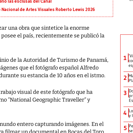
enó las esclusas del Canal
 Nacional de Artes Visuales Roberto Lewis 2026
zar una obra que sintetice la enorme
 posee el país, recientemente se publicó la
‘V
1
ocinio de la Autoridad de Turismo de Panamá,
co
es
mágenes que el fotógrafo español Alfredo
rante su estancia de 10 años en el istmo.
Mi
2
Pl
Do
rabajo visual de este fotógrafo que ha
3
pr
mo “National Geographic Traveller” y
Es
Lo
4
y 
 mundo entero capturando imágenes. En el
Pe
5
se
ra filmar un documental en Bocas del Toro.