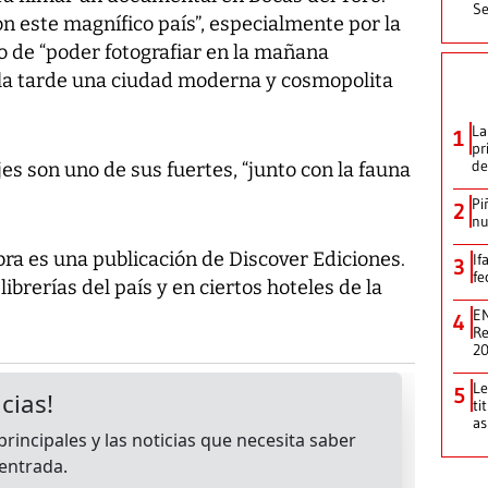
Se
n este magnífico país”, especialmente por la
mo de “poder fotografiar en la mañana
n la tarde una ciudad moderna y cosmopolita
La
1
pr
de
es son uno de sus fuertes, “junto con la fauna
Pi
2
nu
obra es una publicación de Discover Ediciones.
If
3
fe
ibrerías del país y en ciertos hoteles de la
EN
4
Re
2
Le
5
ti
as