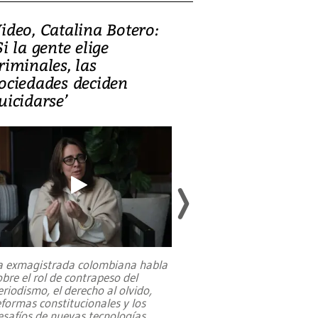
ideo, Catalina Botero:
Video: Lula la
Si la gente elige
candidatura 
riminales, las
promesas de i
ociedades deciden
en defensa, ed
uicidarse’
tierras raras
a exmagistrada colombiana habla
Entre recuerdos y es
obre el rol de contrapeso del
referencias hacia sus
eriodismo, el derecho al olvido,
presidente de Brasil,
eformas constitucionales y los
da Silva, oficializó 
esafíos de nuevas tecnologías
...
candidatura
...