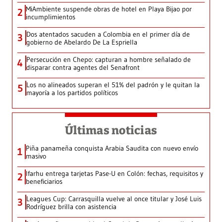
MiAmbiente suspende obras de hotel en Playa Bijao por
2
incumplimientos
Dos atentados sacuden a Colombia en el primer día de
3
gobierno de Abelardo De La Espriella
Persecución en Chepo: capturan a hombre señalado de
4
disparar contra agentes del Senafront
Los no alineados superan el 51% del padrón y le quitan la
5
mayoría a los partidos políticos
Últimas noticias
Piña panameña conquista Arabia Saudita con nuevo envío
1
masivo
Ifarhu entrega tarjetas Pase-U en Colón: fechas, requisitos y
2
beneficiarios
Leagues Cup: Carrasquilla vuelve al once titular y José Luis
3
Rodríguez brilla con asistencia