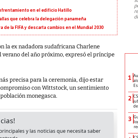
emergencia de gran
...
p
nfrentamiento en el edificio Hatillo
r
d
edallas que celebra la delegación panameña
va de la FIFA y descarta cambios en el Mundial 2030
n la ex nadadora sudafricana Charlene
l verano del año próximo, expresó el príncipe
Au
1
más precisa para la ceremonia, dijo estar
al
Es
su compromiso con Wittstock, un sentimiento
a población monegasca.
CS
2
ju
de
Gu
3
lo
re
CS