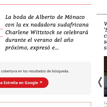
La boda de Alberto de Mónaco
Video, Japón: Terremoto
V
con la ex nadadora sudafricana
deja heridos y graves
‘
Charlene Wittstock se celebrará
daños en Kumamoto
c
durante el verano del año
s
próximo, expresó e...
s
 cobertura en los resultados de búsqueda.
a Estrella en Google ↗️
Un fuerte terremoto de magnitud
7,1 se registró este martes 28 de
julio en la prefectura de Kumamoto,
L
al sur de Japón, provocando una
s