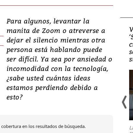
Para algunos, levantar la
Video, Japón: Terremoto
V
manita de Zoom o atreverse a
deja heridos y graves
‘
dejar el silencio mientras otra
daños en Kumamoto
c
persona está hablando puede
s
ser difícil. Ya sea por ansiedad o
s
incomodidad con la tecnología,
¿sabe usted cuántas ideas
estamos perdiendo debido a
esto?
Un fuerte terremoto de magnitud
7,1 se registró este martes 28 de
julio en la prefectura de Kumamoto,
 cobertura en los resultados de búsqueda.
L
al sur de Japón, provocando una
s