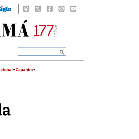
cional
Cepanim
la