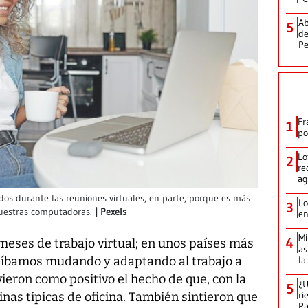
Ab
5
de
Pe
Fr
1
po
Lo
2
re
ag
s durante las reuniones virtuales, en parte, porque es más
Lo
3
nuestras computadoras.
Pexels
en
Mi
4
ses de trabajo virtual; en unos países más
as
la
 íbamos mudando y adaptando al trabajo a
ieron como positivo el hecho de que, con la
¿U
5
ri
inas típicas de oficina. También sintieron que
P