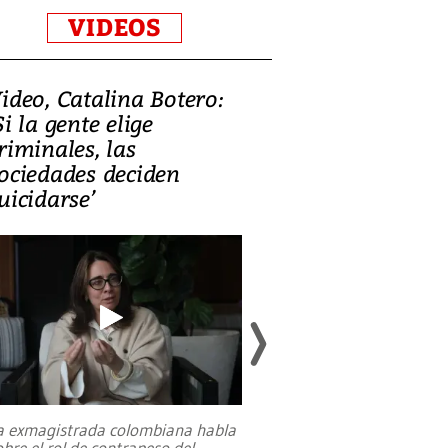
VIDEOS
ideo, Catalina Botero:
Video: Lula la
Si la gente elige
candidatura 
riminales, las
promesas de i
ociedades deciden
en defensa, ed
uicidarse’
tierras raras
a exmagistrada colombiana habla
Entre recuerdos y es
obre el rol de contrapeso del
referencias hacia sus