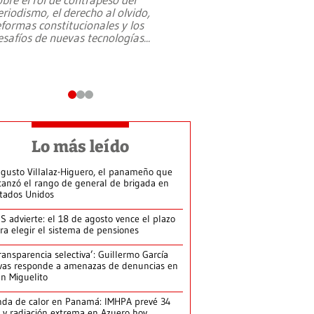
eriodismo, el derecho al olvido,
presidente de Brasil,
eformas constitucionales y los
da Silva, oficializó 
esafíos de nuevas tecnologías
...
candidatura
...
Lo más leído
gusto Villalaz-Higuero, el panameño que
canzó el rango de general de brigada en
tados Unidos
S advierte: el 18 de agosto vence el plazo
ra elegir el sistema de pensiones
ransparencia selectiva’: Guillermo García
vas responde a amenazas de denuncias en
n Miguelito
da de calor en Panamá: IMHPA prevé 34
 y radiación extrema en Azuero hoy