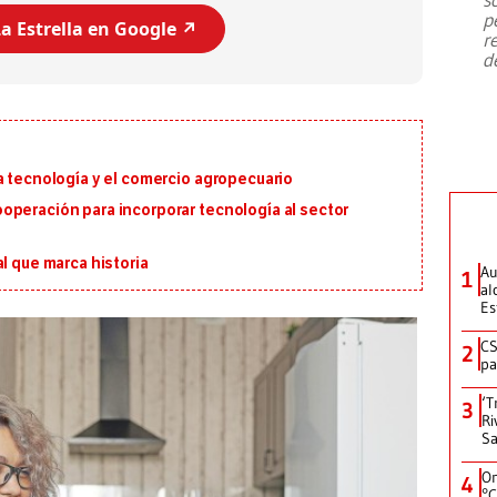
emergencia de gran
...
p
a Estrella en Google ↗️
r
d
a tecnología y el comercio agropecuario
operación para incorporar tecnología al sector
l que marca historia
Au
1
al
Es
CS
2
pa
‘T
3
Ri
Sa
On
4
°C