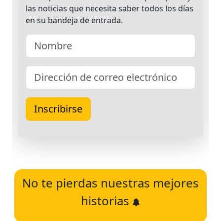
No te pierdas nuestras mejores
historias