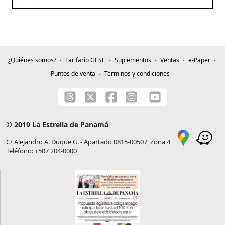
¿Quiénes somos?
Tarifario GESE
Suplementos
Ventas
e-Paper
Puntos de venta
Términos y condiciones
© 2019 La Estrella de Panamá
C/ Alejandro A. Duque G. - Apartado 0815-00507, Zona 4
Teléfono: +507 204-0000