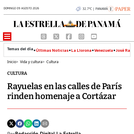
DOMINGO 09 AGOSTO 2026
32.7°C | PANAMÁ
Últimas Noticias
La Llorona
Venezuela
José Raúl
Inicio
>
Vida y cultura
>
Cultura
CULTURA
Rayuelas en las calles de París
rinden homenaje a Cortázar