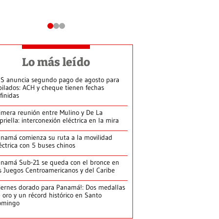
Lo más leído
S anuncia segundo pago de agosto para
bilados: ACH y cheque tienen fechas
finidas
imera reunión entre Mulino y De La
priella: interconexión eléctrica en la mira
namá comienza su ruta a la movilidad
éctrica con 5 buses chinos
namá Sub-21 se queda con el bronce en
s Juegos Centroamericanos y del Caribe
iernes dorado para Panamá!: Dos medallas
 oro y un récord histórico en Santo
omingo