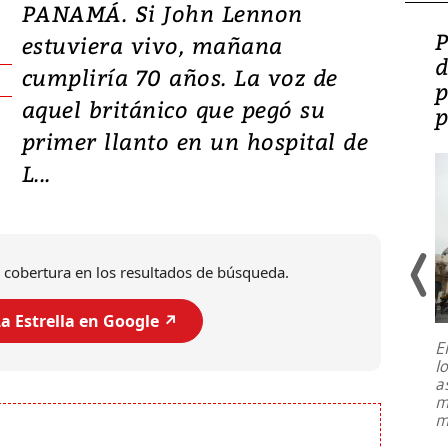
PANAMÁ. Si John Lennon
Video: Lula lanza su
P
estuviera vivo, mañana
candidatura con
d
cumpliría 70 años. La voz de
promesas de inversión
p
aquel británico que pegó su
en defensa, educación y
p
primer llanto en un hospital de
tierras raras
L...
 cobertura en los resultados de búsqueda.
a Estrella en Google ↗️
E
l
Entre recuerdos y escuetas
a
referencias hacia sus adversarios, el
m
presidente de Brasil, Luiz Inácio Lula
m
da Silva, oficializó este domingo su
candidatura
...