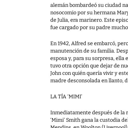
alemán bombardeó su ciudad nat
nosocomio por su hermana Mary, 
de Julia, era marinero. Este epis
fue cargado por su padre mucho
En 1942, Alfred se embarcó, pero
manutención de su familia. Desp
esposa y, para su sorpresa, ell
tuvo otra opción que dejar de nue
John con quién quería vivir y este
madre desconsolada en llanto, de
LA TÍA ‘MIMI’
Inmediatamente después de la ru
‘Mimi’ Smith gana la custodia del 
Mendips, en Woolton (Liverpool). 