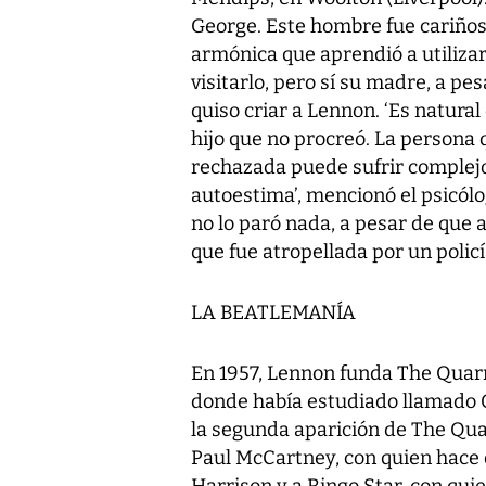
George. Este hombre fue cariños
armónica que aprendió a utiliza
visitarlo, pero sí su madre, a p
quiso criar a Lennon. ‘Es natura
hijo que no procreó. La persona 
rechazada puede sufrir complejo
autoestima’, mencionó el psicól
no lo paró nada, a pesar de que 
que fue atropellada por un policí
LA BEATLEMANÍA
En 1957, Lennon funda The Quarr
donde había estudiado llamado 
la segunda aparición de The Qu
Paul McCartney, con quien hace
Harrison y a Ringo Star, con quie