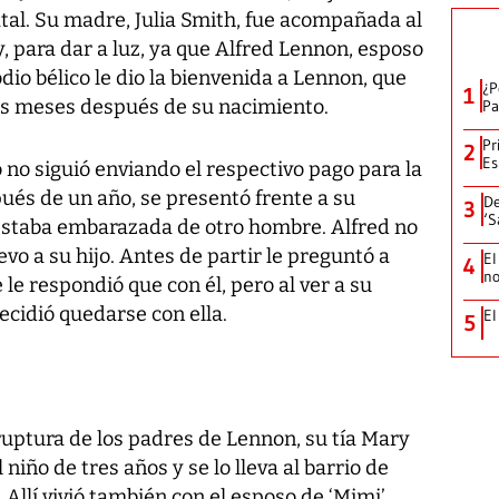
al. Su madre, Julia Smith, fue acompañada al
para dar a luz, ya que Alfred Lennon, esposo
odio bélico le dio la bienvenida a Lennon, que
¿P
1
s meses después de su nacimiento.
Pa
Pr
2
Es
 no siguió enviando el respectivo pago para la
ués de un año, se presentó frente a su
De
3
‘S
a estaba embarazada de otro hombre. Alfred no
vo a su hijo. Antes de partir le preguntó a
El
4
no
 le respondió que con él, pero al ver a su
cidió quedarse con ella.
El
5
ptura de los padres de Lennon, su tía Mary
niño de tres años y se lo lleva al barrio de
Allí vivió también con el esposo de ‘Mimi’,