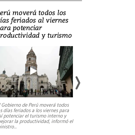
erú moverá todos los
Video, Catalin
ías feriados al viernes
‘Si la gente el
ara potenciar
criminales, la
roductividad y turismo
sociedades de
suicidarse’
l Gobierno de Perú moverá todos
os días feriados a los viernes para
La exmagistrada co
sí potenciar el turismo interno y
sobre el rol de contr
ejorar la productividad, informó el
periodismo, el derech
inistro
...
reformas constitucio
desafíos de nuevas t