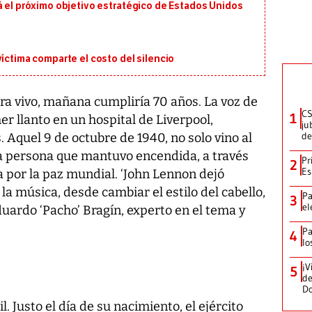
á el próximo objetivo estratégico de Estados Unidos
víctima comparte el costo del silencio
a vivo, mañana cumpliría 70 años. La voz de
CS
1
er llanto en un hospital de Liverpool,
ju
de
Aquel 9 de octubre de 1940, no solo vino al
 persona que mantuvo encendida, a través
Pr
2
Es
ha por la paz mundial. ‘John Lennon dejó
la música, desde cambiar el estilo del cabello,
Pa
3
el
duardo ‘Pacho’ Bragín, experto en el tema y
Pa
4
lo
¡V
5
de
D
. Justo el día de su nacimiento, el ejército