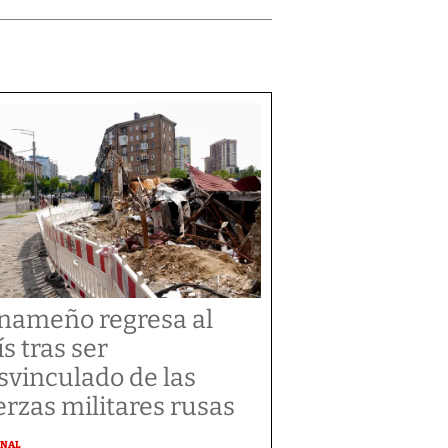
nameño regresa al
ís tras ser
svinculado de las
erzas militares rusas
ONAL