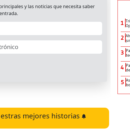
Tr
1
Op
Ah
2
ju
Pa
3
te
Pa
4
de
As
5
bo
estras mejores historias