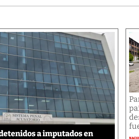
Pa
pa
de
fu
detenidos a imputados en
NACI