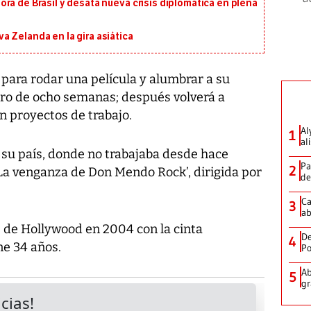
ra de Brasil y desata nueva crisis diplomática en plena
 Zelanda en la gira asiática
para rodar una película y alumbrar a su
ntro de ocho semanas; después volverá a
n proyectos de trabajo.
Al
1
al
e su país, donde no trabajaba desde hace
Pa
2
‘La venganza de Don Mendo Rock’, dirigida por
de
Ca
3
ab
s de Hollywood en 2004 con la cinta
De
4
ne 34 años.
Po
Ab
5
gr