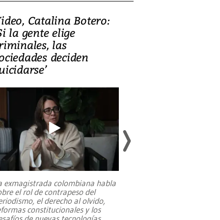
ideo, Catalina Botero:
Video: Lula la
Si la gente elige
candidatura 
riminales, las
promesas de i
ociedades deciden
en defensa, ed
uicidarse’
tierras raras
a exmagistrada colombiana habla
Entre recuerdos y es
obre el rol de contrapeso del
referencias hacia sus
eriodismo, el derecho al olvido,
presidente de Brasil,
eformas constitucionales y los
da Silva, oficializó 
esafíos de nuevas tecnologías
...
candidatura
...