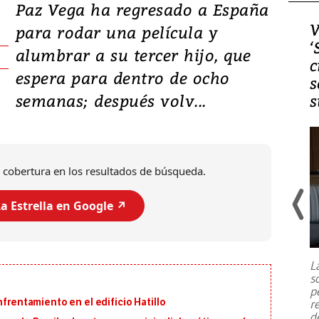
Paz Vega ha regresado a España
Video, Japón: Terremoto
V
para rodar una película y
deja heridos y graves
‘
alumbrar a su tercer hijo, que
daños en Kumamoto
c
espera para dentro de ocho
s
semanas; después volv...
s
 cobertura en los resultados de búsqueda.
a Estrella en Google ↗️
Un fuerte terremoto de magnitud
7,1 se registró este martes 28 de
julio en la prefectura de Kumamoto,
L
al sur de Japón, provocando una
s
emergencia de gran
...
p
nfrentamiento en el edificio Hatillo
r
d