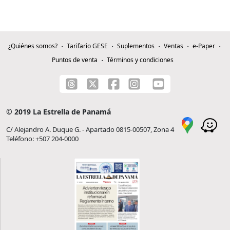
¿Quiénes somos?
Tarifario GESE
Suplementos
Ventas
e-Paper
Puntos de venta
Términos y condiciones
© 2019 La Estrella de Panamá
C/ Alejandro A. Duque G. - Apartado 0815-00507, Zona 4
Teléfono: +507 204-0000