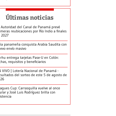
Últimas noticias
 Autoridad del Canal de Panamá prevé
imeras reubicaciones por Río Indio a finales
 2027
ña panameña conquista Arabia Saudita con
evo envío masivo
arhu entrega tarjetas Pase-U en Colón:
chas, requisitos y beneficiarios
 VIVO | Lotería Nacional de Panamá -
sultados del sorteo de este 5 de agosto de
026
agues Cup: Carrasquilla vuelve al once
tular y José Luis Rodríguez brilla con
istencia