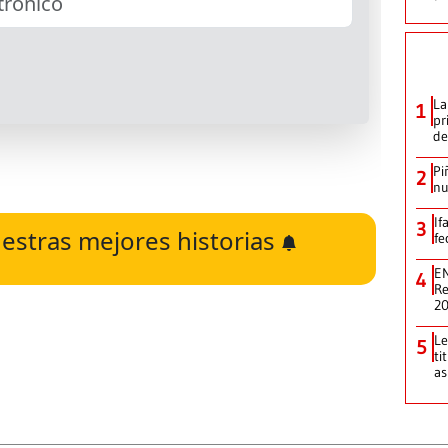
La
1
pr
de
Pi
2
nu
If
3
estras mejores historias
fe
EN
4
Re
2
Le
5
ti
as