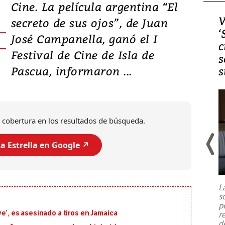
Cine. La película argentina “El
Video, Japón: Terremoto
V
secreto de sus ojos”, de Juan
deja heridos y graves
‘
José Campanella, ganó el I
daños en Kumamoto
c
Festival de Cine de Isla de
s
Pascua, informaron ...
s
 cobertura en los resultados de búsqueda.
a Estrella en Google ↗️
Un fuerte terremoto de magnitud
7,1 se registró este martes 28 de
julio en la prefectura de Kumamoto,
L
al sur de Japón, provocando una
s
emergencia de gran
...
p
ve’, es asesinado a tiros en Jamaica
r
d