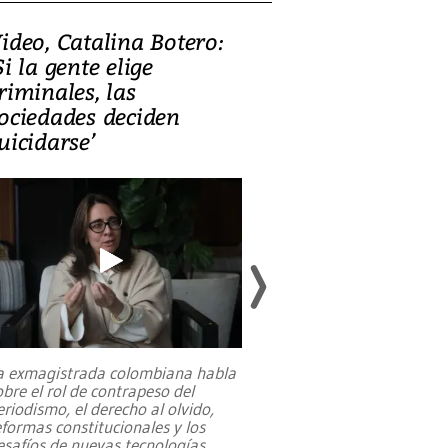
ideo, Catalina Botero:
Video: Lula la
Si la gente elige
candidatura 
riminales, las
promesas de i
ociedades deciden
en defensa, ed
uicidarse’
tierras raras
a exmagistrada colombiana habla
Entre recuerdos y es
obre el rol de contrapeso del
referencias hacia sus
eriodismo, el derecho al olvido,
presidente de Brasil,
eformas constitucionales y los
da Silva, oficializó 
esafíos de nuevas tecnologías
...
candidatura
...