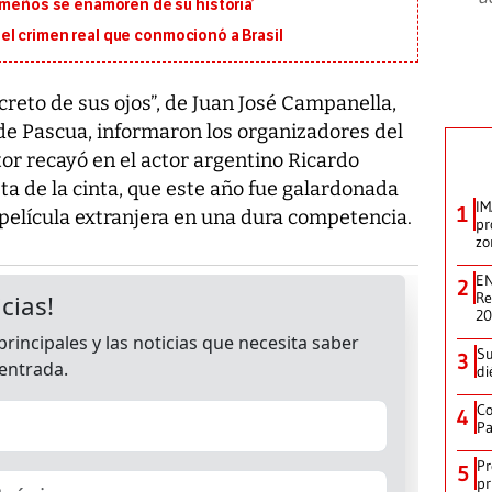
ameños se enamoren de su historia’
en el crimen real que conmocionó a Brasil
ecreto de sus ojos”, de Juan José Campanella,
a de Pascua, informaron los organizadores del
or recayó en el actor argentino Ricardo
ta de la cinta, que este año fue galardonada
IM
1
 película extranjera en una dura competencia.
pr
zo
EN
2
Re
2
Su
3
di
Co
4
Pa
Pr
5
pr