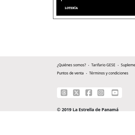
LOTERÍA
¿Quiénes somos?
Tarifario GESE
Supleme
Puntos de venta
Términos y condiciones
© 2019 La Estrella de Panamá
C/ Alejandro A. Duque G. - Apartado 0815-0
Teléfono: +507 204-0000