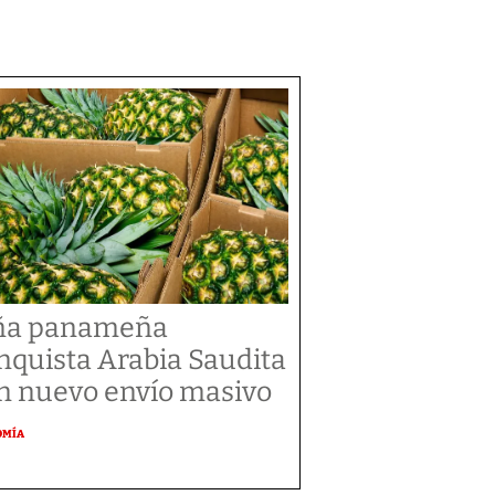
ña panameña
nquista Arabia Saudita
n nuevo envío masivo
OMÍA