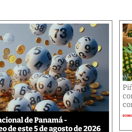
Pi
co
co
ECON
acional de Panamá -
eo de este 5 de agosto de 2026