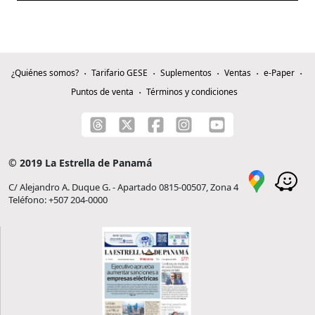
¿Quiénes somos?
Tarifario GESE
Suplementos
Ventas
e-Paper
Puntos de venta
Términos y condiciones
© 2019 La Estrella de Panamá
C/ Alejandro A. Duque G. - Apartado 0815-00507, Zona 4
Teléfono: +507 204-0000