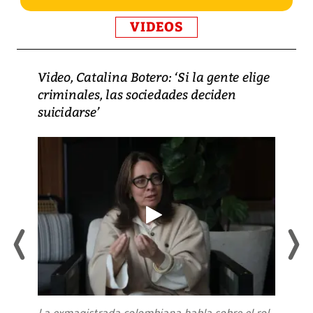
VIDEOS
Video, Catalina Botero: ‘Si la gente elige
criminales, las sociedades deciden
suicidarse’
La exmagistrada colombiana habla sobre el rol