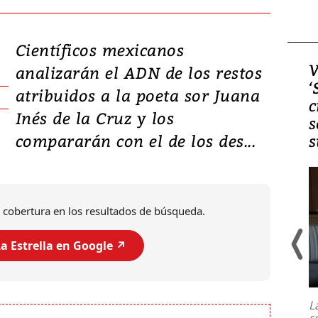
Científicos mexicanos
Video, Japón: Terremoto
V
analizarán el ADN de los restos
deja heridos y graves
‘
atribuidos a la poeta sor Juana
daños en Kumamoto
c
Inés de la Cruz y los
s
compararán con el de los des...
s
 cobertura en los resultados de búsqueda.
a Estrella en Google ↗️
Un fuerte terremoto de magnitud
7,1 se registró este martes 28 de
julio en la prefectura de Kumamoto,
L
al sur de Japón, provocando una
s