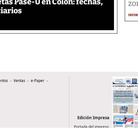
etas Pase-U en Colón: fechas,
zo
ciarios
INFOR
ntos
Ventas
e-Paper
Edición Impresa
Portada del impreso
del 5 de agosto de
2026
0507, Zona 4