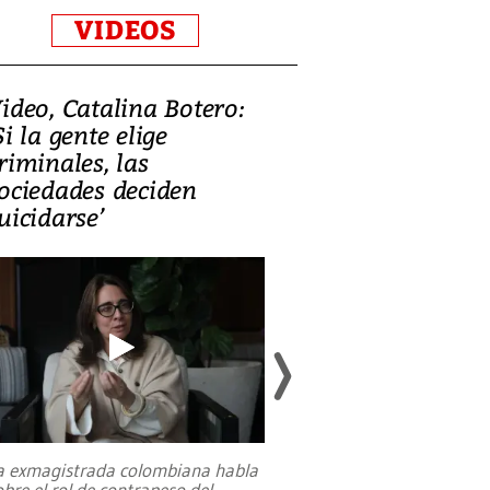
VIDEOS
ideo, Catalina Botero:
Video: Lula la
Si la gente elige
candidatura 
riminales, las
promesas de i
ociedades deciden
en defensa, ed
uicidarse’
tierras raras
a exmagistrada colombiana habla
Entre recuerdos y es
obre el rol de contrapeso del
referencias hacia sus