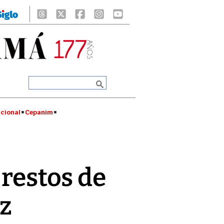
cional
Cepanim
 restos de
uz