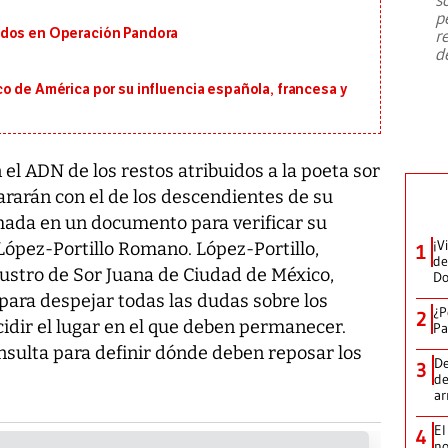
emergencia de gran
...
p
ados en Operación Pandora
r
d
o de América por su influencia española, francesa y
 el ADN de los restos atribuidos a la poeta sor
ararán con el de los descendientes de su
mada en un documento para verificar su
¡V
López-Portillo Romano. López-Portillo,
1
de
austro de Sor Juana de Ciudad de México,
D
para despejar todas las dudas sobre los
¿P
2
cidir el lugar en el que deben permanecer.
Pa
nsulta para definir dónde deben reposar los
De
3
de
a
El
4
no