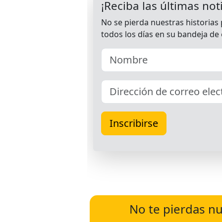
No te pierdas nu