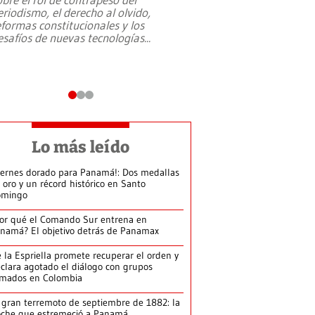
eriodismo, el derecho al olvido,
presidente de Brasil,
eformas constitucionales y los
da Silva, oficializó 
esafíos de nuevas tecnologías
...
candidatura
...
Lo más leído
iernes dorado para Panamá!: Dos medallas
 oro y un récord histórico en Santo
omingo
or qué el Comando Sur entrena en
namá? El objetivo detrás de Panamax
 la Espriella promete recuperar el orden y
clara agotado el diálogo con grupos
rmados en Colombia
 gran terremoto de septiembre de 1882: la
che que estremeció a Panamá