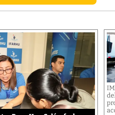
IM
de
pr
ac