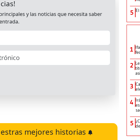
El
5
If
1
fe
Le
2
ti
as
Ca
3
el
Ir
4
es
sa
¿C
5
de
estras mejores historias