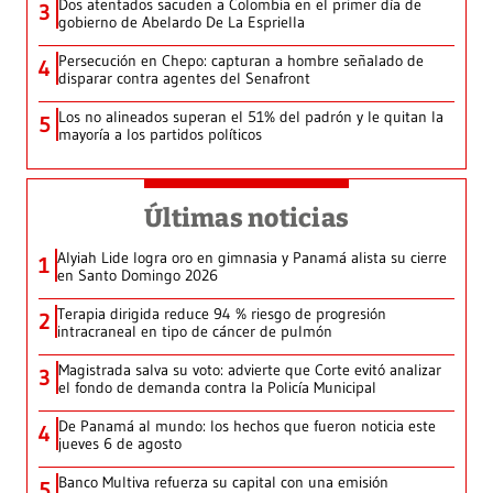
Dos atentados sacuden a Colombia en el primer día de
3
gobierno de Abelardo De La Espriella
Persecución en Chepo: capturan a hombre señalado de
4
disparar contra agentes del Senafront
Los no alineados superan el 51% del padrón y le quitan la
5
mayoría a los partidos políticos
Últimas noticias
Alyiah Lide logra oro en gimnasia y Panamá alista su cierre
1
en Santo Domingo 2026
Terapia dirigida reduce 94 % riesgo de progresión
2
intracraneal en tipo de cáncer de pulmón
Magistrada salva su voto: advierte que Corte evitó analizar
3
el fondo de demanda contra la Policía Municipal
De Panamá al mundo: los hechos que fueron noticia este
4
jueves 6 de agosto
Banco Multiva refuerza su capital con una emisión
5