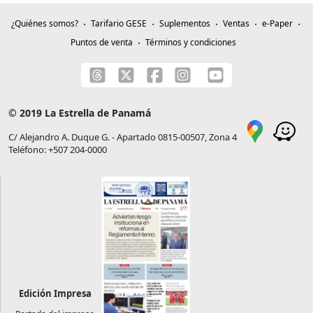
¿Quiénes somos?
Tarifario GESE
Suplementos
Ventas
e-Paper
Puntos de venta
Términos y condiciones
© 2019 La Estrella de Panamá
C/ Alejandro A. Duque G. - Apartado 0815-00507, Zona 4
Teléfono: +507 204-0000
Edición Impresa