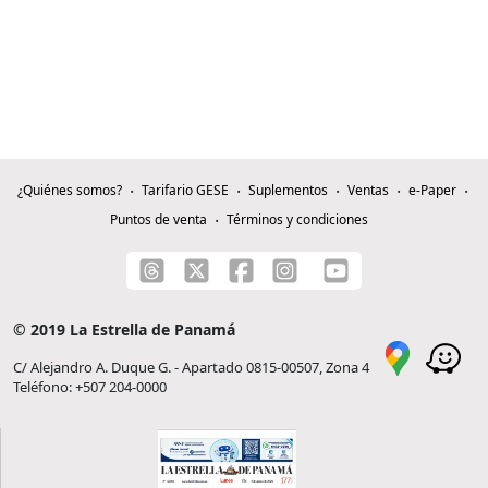
¿Quiénes somos?
Tarifario GESE
Suplementos
Ventas
e-Paper
Puntos de venta
Términos y condiciones
© 2019 La Estrella de Panamá
C/ Alejandro A. Duque G. - Apartado 0815-00507, Zona 4
Teléfono: +507 204-0000