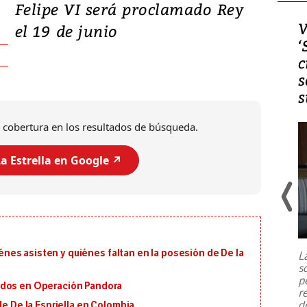
Felipe VI será proclamado Rey
Video, Japón: Terremoto
V
el 19 de junio
deja heridos y graves
‘
daños en Kumamoto
c
s
s
 cobertura en los resultados de búsqueda.
a Estrella en Google ↗️
Un fuerte terremoto de magnitud
7,1 se registró este martes 28 de
julio en la prefectura de Kumamoto,
uiénes asisten y quiénes faltan en la posesión de De la
L
al sur de Japón, provocando una
s
emergencia de gran
...
p
ados en Operación Pandora
r
d
de De la Espriella en Colombia