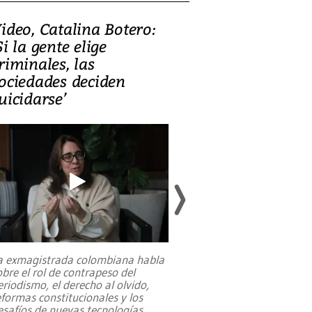
ideo, Catalina Botero:
Video: Lula la
Si la gente elige
candidatura 
riminales, las
promesas de i
ociedades deciden
en defensa, ed
uicidarse’
tierras raras
a exmagistrada colombiana habla
Entre recuerdos y es
obre el rol de contrapeso del
referencias hacia sus
eriodismo, el derecho al olvido,
presidente de Brasil,
eformas constitucionales y los
da Silva, oficializó 
esafíos de nuevas tecnologías
...
candidatura
...