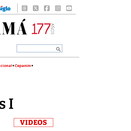
cional
Cepanim
s I
VIDEOS