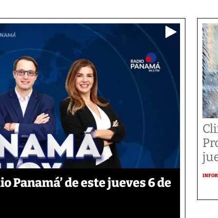
Cl
Pr
ju
INFOR
o Panamá’ de este jueves 6 de