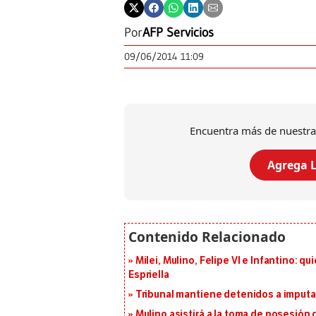
Por
AFP Servicios
09/06/2014 11:09
Encuentra más de nuestra
Agrega L
Milei, Mulino, Felipe VI e Infantino: q
Espriella
Tribunal mantiene detenidos a imput
Mulino asistirá a la toma de posesión 