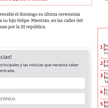
 presidió el domingo su última ceremonia
 su hijo Felipe. Mientras, en las calles del
an por la III república.
Au
1
al
Es
CS
2
pa
‘T
3
Ri
Sa
On
4
°C
Ab
5
de