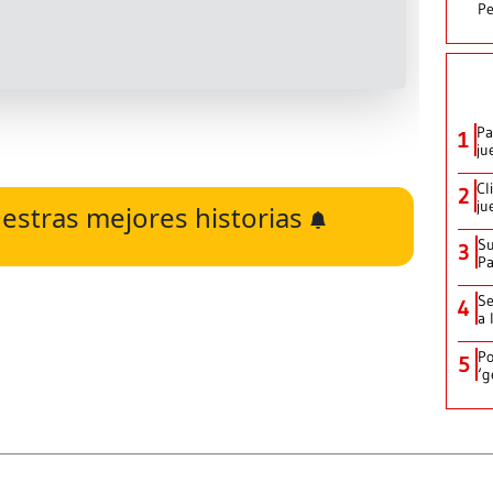
Pe
Pa
1
ju
Cl
2
ju
estras mejores historias
Su
3
P
Se
4
a 
Po
5
‘g