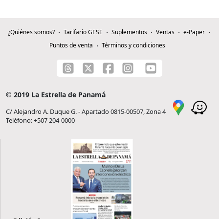
¿Quiénes somos?
Tarifario GESE
Suplementos
Ventas
e-Paper
Puntos de venta
Términos y condiciones
© 2019 La Estrella de Panamá
C/ Alejandro A. Duque G. - Apartado 0815-00507, Zona 4
Teléfono: +507 204-0000