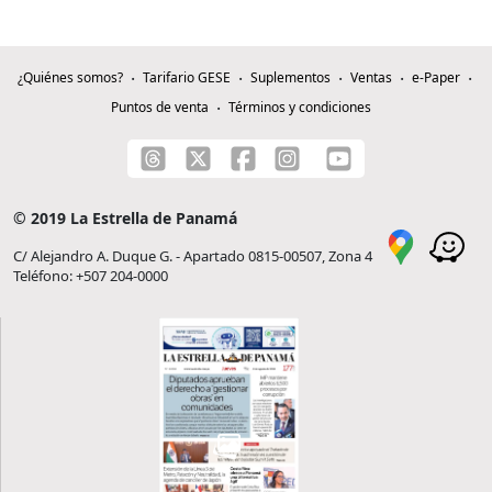
¿Quiénes somos?
Tarifario GESE
Suplementos
Ventas
e-Paper
Puntos de venta
Términos y condiciones
© 2019 La Estrella de Panamá
C/ Alejandro A. Duque G. - Apartado 0815-00507, Zona 4
Teléfono: +507 204-0000