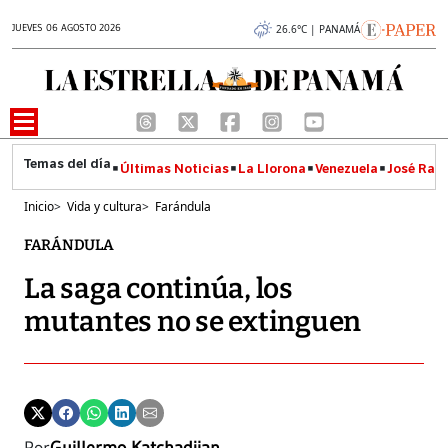
JUEVES 06 AGOSTO 2026
26.6°C | PANAMÁ
Últimas Noticias
La Llorona
Venezuela
José Raúl
Inicio
>
Vida y cultura
>
Farándula
FARÁNDULA
La saga continúa, los
mutantes no se extinguen