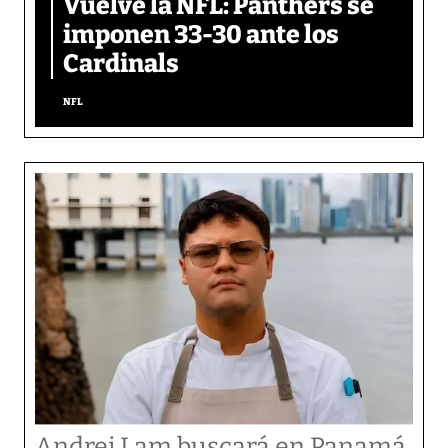
Vuelve la NFL: Panthers se
imponen 33-30 ante los
Cardinals
NFL
Andrei Lam buscará en Panamá