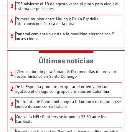
CSS advierte: el 18 de agosto vence el plazo para elegir el
3
sistema de pensiones
Primera reunión entre Mulino y De La Espriella:
4
interconexión eléctrica en la mira
Panamá comienza su ruta a la movilidad eléctrica con 5
5
buses chinos
Últimas noticias
¡Viernes dorado para Panamá!: Dos medallas de oro y un
1
récord histórico en Santo Domingo
De la Espriella promete recuperar el orden y declara
2
agotado el diálogo con grupos armados en Colombia
Presidente de Conmebol apoya a Infantino y dice que no se
3
puede desconocer su trabajo
Vuelve la NFL: Panthers se imponen 33-30 ante los
4
Cardinals
Andrei Lam buscará en Panamá el pase a la final mundial