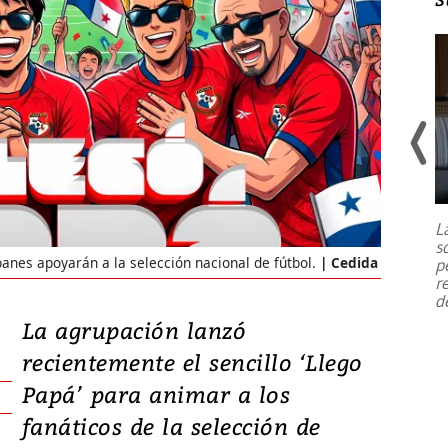
Un fuerte terremoto de magnitud
7,1 se registró este martes 28 de
julio en la prefectura de Kumamoto,
L
al sur de Japón, provocando una
s
emergencia de gran
...
abanes apoyarán a la selección nacional de fútbol.
Cedida
p
r
d
La agrupación lanzó
recientemente el sencillo ‘Llego
Papá’ para animar a los
fanáticos de la selección de