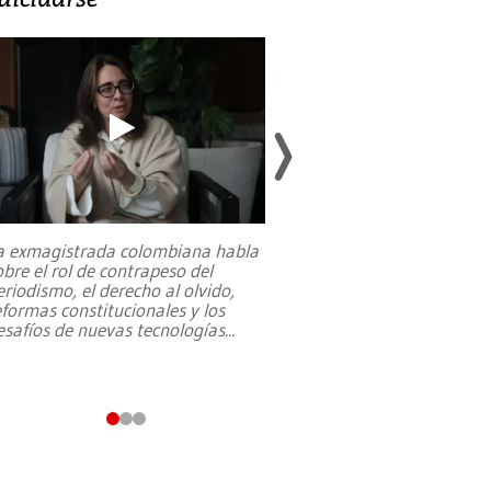
a exmagistrada colombiana habla
Entre recuerdos y es
obre el rol de contrapeso del
referencias hacia sus
eriodismo, el derecho al olvido,
presidente de Brasil,
eformas constitucionales y los
da Silva, oficializó 
esafíos de nuevas tecnologías
...
candidatura
...