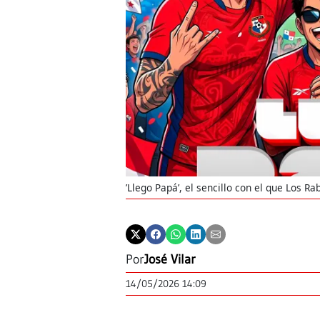
’Llego Papá’, el sencillo con el que Los R
Por
José Vilar
14/05/2026 14:09