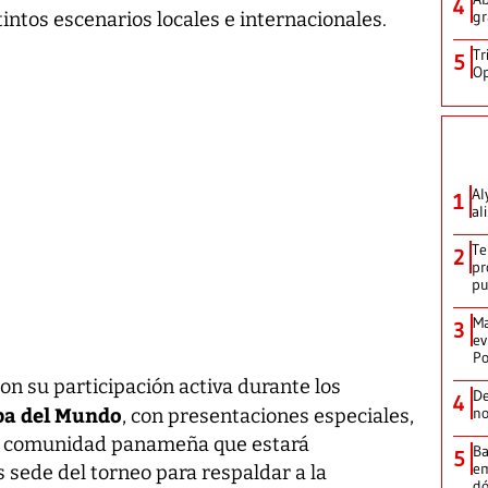
4
gr
stintos escenarios locales e internacionales.
Tr
5
Op
Al
1
al
Te
2
pr
p
Ma
3
ev
Po
n su participación activa durante los
De
4
pa del Mundo
no
, con presentaciones especiales,
la comunidad panameña que estará
Ba
5
em
 sede del torneo para respaldar a la
dó