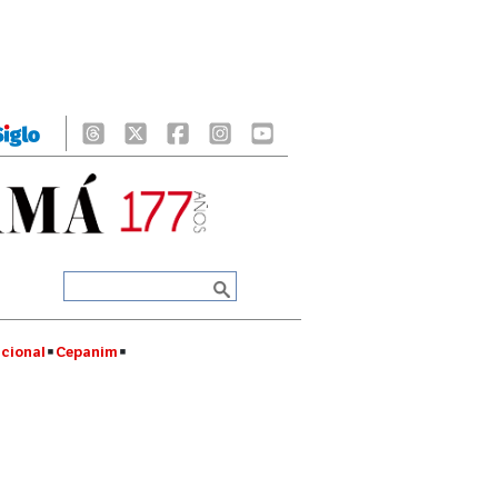
cional
Cepanim