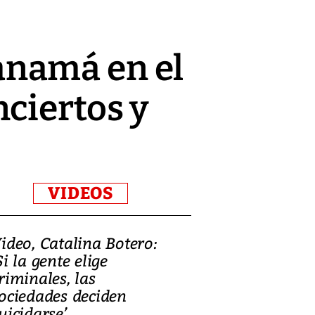
anamá en el
ciertos y
VIDEOS
ideo, Catalina Botero:
Video: Lula la
Si la gente elige
candidatura 
riminales, las
promesas de i
ociedades deciden
en defensa, ed
uicidarse’
tierras raras