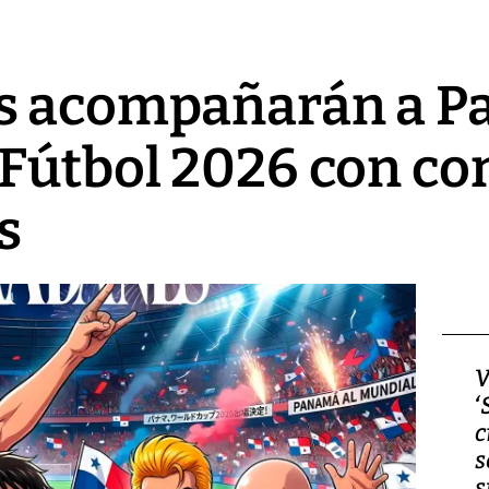
s acompañarán a P
Fútbol 2026 con con
s
Video, Japón: Terremoto
V
deja heridos y graves
‘
daños en Kumamoto
c
s
s