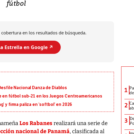
fútbol
 cobertura en los resultados de búsqueda.
a Estrella en Google ↗️
Pa
Desfile Nacional Danza de Diablos
1
de
e en fútbol sub-21 en los Juegos Centroamericanos
Ca
2
’ y firma paliza en ‘softbol’ en 2026
ab
De
3
Los Rabanes
anameña
realizará una serie de
Po
ección nacional de Panamá
, clasificada al
Ab