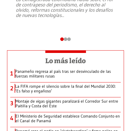
de contrapeso del periodismo, el derecho al
olvido, reformas constitucionales y los desafíos
de nuevas tecnologías
...
Lo más leído
Panameño regresa al país tras ser desvinculado de las
1
fuerzas militares rusas
La FIFA rompe el silencio sobre la final del Mundial 2030:
2
‘Es falso y engañoso’
Montaje de vigas gigantes paralizará el Corredor Sur entre
3
Paitilla y Costa del Este
El Ministerio de Seguridad establece Comando Conjunto en
4
el Canal de Panamá
Panamá roza el podio en ‘skateboarding’ y firma paliza en